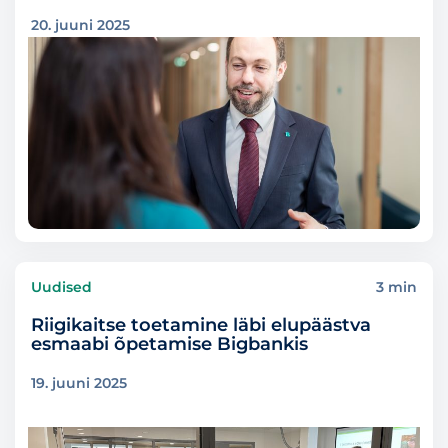
20. juuni 2025
Uudised
3 min
Riigikaitse toetamine läbi elupäästva
esmaabi õpetamise Bigbankis
19. juuni 2025