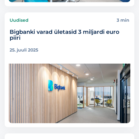
Uudised
3 min
Bigbanki varad ületasid 3 miljardi euro
piiri
25. juuli 2025