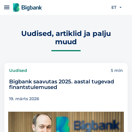
Liigu edasi põhisisu juurde
ET
Uudised, artiklid ja palju
muud
Uudised
5 min
Bigbank saavutas 2025. aastal tugevad
finantstulemused
19. märts 2026