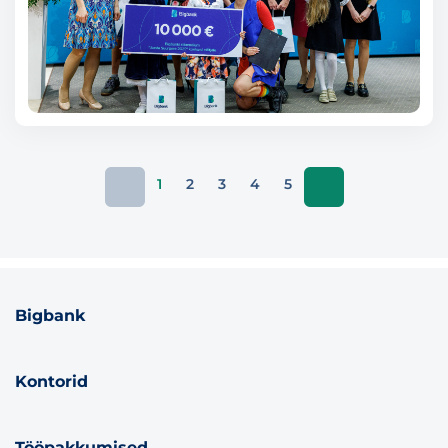
1
2
3
4
5
Bigbank
Kontorid
Tööpakkumised