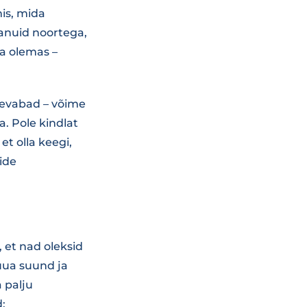
is, mida
anuid noortega,
la olemas –
evabad – võime
a. Pole kindlat
et olla keegi,
ide
et nad oleksid
luua suund ja
 palju
: