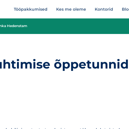
Tööpakkumised
Kes me oleme
Kontorid
Blo
 Inka Hedenstam
uhtimise õppetunnid