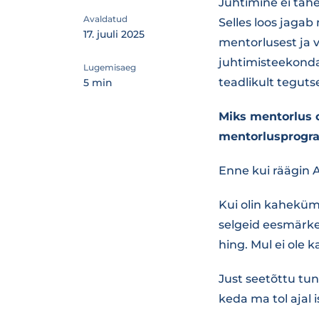
Juhtimine ei täh
Avaldatud
Selles loos jagab
17. juuli 2025
mentorlusest ja 
juhtimisteekonda
Lugemisaeg
teadlikult teguts
5 min
Miks mentorlus 
mentorlusprogr
Enne kui räägin 
Kui olin kaheküm
selgeid eesmärke 
hing. Mul ei ole k
Just seetõttu tun
keda ma tol ajal i