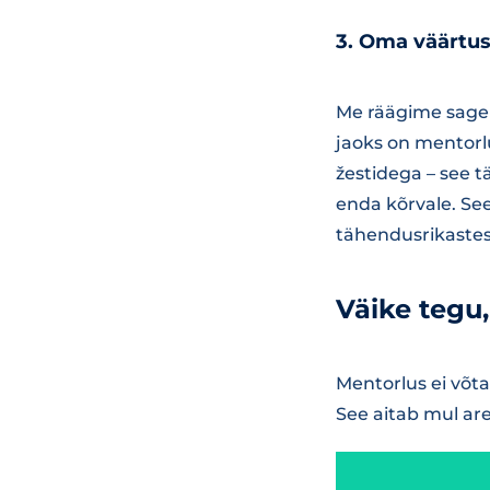
3.
Oma väärtus
Me räägime sageli
jaoks on mentorlu
žestidega – see t
enda kõrvale. Se
tähendusrikastes
Väike tegu
Mentorlus ei võta
See aitab mul are