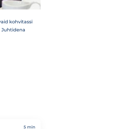
aid kohvitassi
s. Juhtidena
5 min