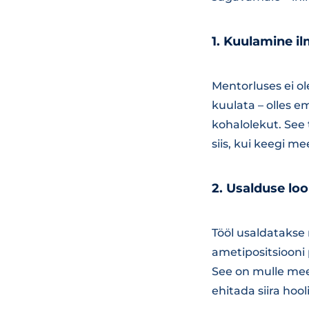
1.
Kuulamine il
Mentorluses ei ol
kuulata – olles 
kohalolekut. See 
siis, kui keegi me
2.
Usalduse loo
Tööl usaldatakse 
ametipositsiooni 
See on mulle meeld
ehitada siira hoo