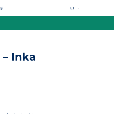
gi
ET
 – Inka