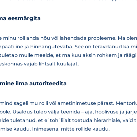
ma eesmärgita
e minu roll anda nõu või lahendada probleeme. Ma olen s
empaatiline ja hinnangutevaba. See on teravdanud ka mi
tuletab mulle meelde, et ma kuulaksin rohkem ja räägik
eskonnas vajab lihtsalt kuulajat.
mine ilma autoriteedita
mind sageli mu rolli või ametinimetuse pärast. Mentorlus
pole. Usaldus tuleb välja teenida – aja, hoolivuse ja jär
e tuletanud, et ei tohi liialt toetuda hierarhiale, vaid 
limise kaudu. Inimesena, mitte rollide kaudu.