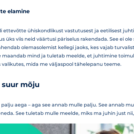
te elamine
 ettevõtte ühiskondlikust vastutusest ja eetilisest juht
s üks viis neid väärtusi päriselus rakendada. See ei ol
ähendab olemasolemist kellegi jaoks, kes vajab turvalis
e maandab mind ja tuletab meelde, et juhtimine toimub
 valikutes, mida me väljaspool tähelepanu teeme.
, suur mõju
 palju aega – aga see annab mulle palju. See annab mull
neda. See tuletab mulle meelde, miks ma juhin just nii,