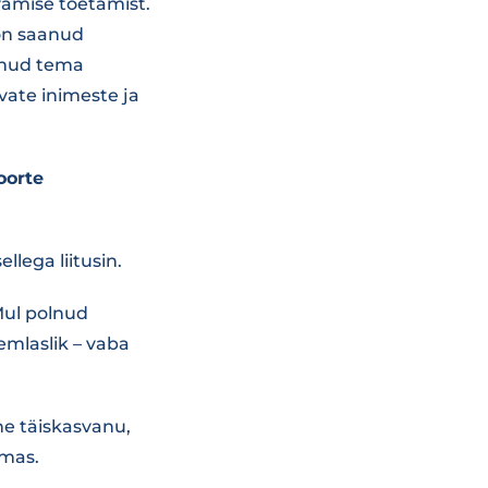
vamise toetamist.
 on saanud
anud tema
ate inimeste ja
oorte
lega liitusin.
Mul polnud
emlaslik – vaba
ne täiskasvanu,
emas.