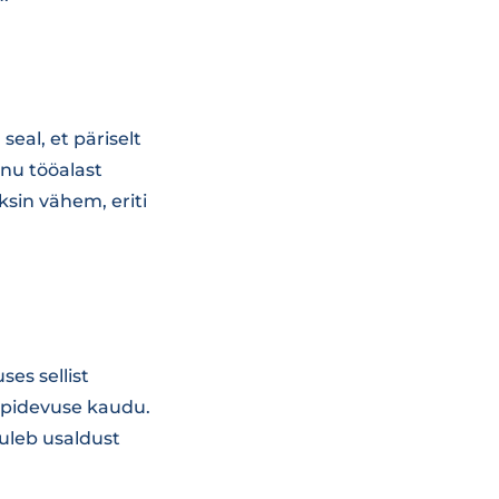
eal, et päriselt
nu tööalast
sin vähem, eriti
es sellist
jepidevuse kaudu.
tuleb usaldust