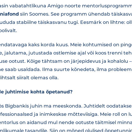
tasin vabatahtlikuna Amigo noorte mentorlusprogramm
niafond
siin Soomes. See programm ühendab täiskasv
uududa stabiilne täiskasvanu tugi. Eesmärk on lihtne: ol
olivalt.
ndatavaga kaks korda kuus. Meie kohtumised on ping
 jalutama, jutustada ostlemise ajal või koos trenni teh
se ootust. Kõige tähtsam on järjepidevus ja kohalolu – 
e saab usaldada. Ilma suurte kõnedeta, ilma probleem
htsalt siiralt olemas olla.
le juhtimise kohta õpetanud?
 Bigbankis juhin ma meeskonda. Juhtidelt oodatakse, 
ofessionaalsed ja inimkeskse mõtteviisiga. Meie roll on 
torlus on aidanud mul nende ootuste täitmisel minna
mlikumale tasandile. Siin on mõned olulised õppetunnid