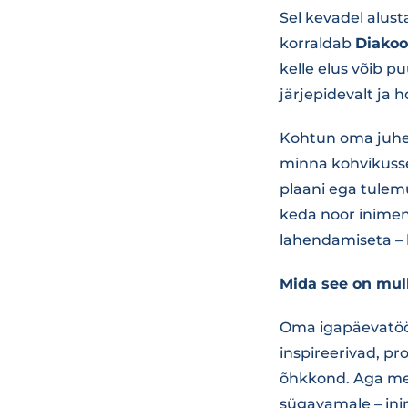
Sel kevadel alus
korraldab
Diakoo
kelle elus võib p
järjepidevalt ja ho
Kohtun oma juhe
minna kohvikusse,
plaani ega tulemu
keda noor inimen
lahendamiseta – li
Mida see on mul
Oma igapäevatöös
inspireerivad, pr
õhkkond. Aga men
sügavamale – ini