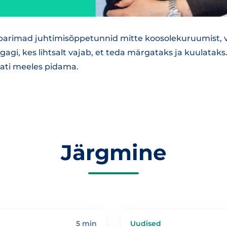
 parimad juhtimisõppetunnid mitte koosolekuruumist, v
egagi, kes lihtsalt vajab, et teda märgataks ja kuulatak
ati meeles pidama.
Järgmine
5 min
Uudised