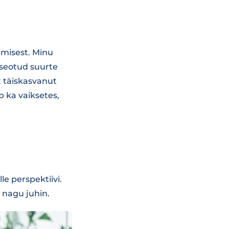
imisest. Minu
e seotud suurte
t täiskasvanut
 ka vaiksetes,
e perspektiivi.
 nagu juhin.