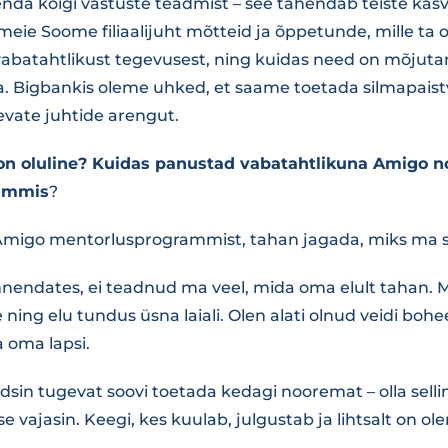
enda kõigi vastuste teadmist – see tähendab teiste kas
 meie Soome filiaalijuht mõtteid ja õppetunde, mille ta
vabatahtlikust tegevusest, ning kuidas need on mõjut
. Bigbankis oleme uhked, et saame toetada silmapaistv
evate juhtide arengut.
on oluline? Kuidas panustad vabatahtlikuna Amigo n
ammis
?
Amigo mentorlusprogrammist, tahan jagada, miks ma sel
nendates, ei teadnud ma veel, mida oma elult tahan. 
ning elu tundus üsna laiali. Olen alati olnud veidi bohe
a oma lapsi.
dsin tugevat soovi toetada kedagi nooremat – olla selli
se vajasin. Keegi, kes kuulab, julgustab ja lihtsalt on ol