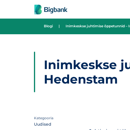
Liigu edasi põhisisu juurde
Blogi
|
Inimkeskse juhtimise õppetunnid –
Inimkeskse j
Hedenstam
Kategooria
Uudised