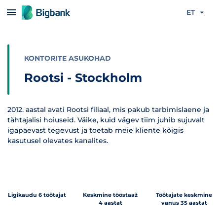
Liigu edasi põhisisu juurde
ET
KONTORITE ASUKOHAD
Rootsi - Stockholm
2012. aastal avati Rootsi filiaal, mis pakub tarbimislaene ja
tähtajalisi hoiuseid. Väike, kuid vägev tiim juhib sujuvalt
igapäevast tegevust ja toetab meie kliente kõigis
kasutusel olevates kanalites.
Ligikaudu 6 töötajat
Keskmine tööstaaž
Töötajate keskmine
4 aastat
vanus 35 aastat