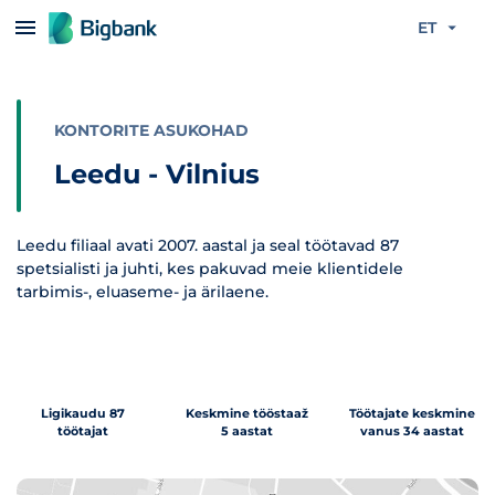
Liigu edasi põhisisu juurde
ET
KONTORITE ASUKOHAD
Leedu - Vilnius
Leedu filiaal avati 2007. aastal ja seal töötavad 87
spetsialisti ja juhti, kes pakuvad meie klientidele
tarbimis-, eluaseme- ja ärilaene.
Ligikaudu 87
Keskmine tööstaaž
Töötajate keskmine
töötajat
5 aastat
vanus 34 aastat