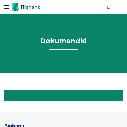
Liigu edasi põhisisu juurde
ET
Dokumendid
Bigbank