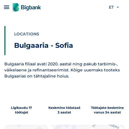
Liigu edasi põhisisu juurde
ET
LOCATIONS
Bulgaaria - Sofia
Bulgaaria filiaal avati 2020. aastal ning pakub tarbimis-,
väikelaene ja refinantseerimist. Kõige uuemaks tooteks
Bulgaarias on tähtajaline hoius.
Ligikaudu 17
Keskmine tööstaaž
Töötajate keskmine
töötajat
3 aastat
vanus 34 aastat