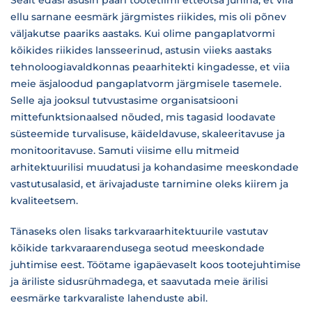
Sealt edasi asusin paari tootetiimi etteotsa juhina, et viia
ellu sarnane eesmärk järgmistes riikides, mis oli põnev
väljakutse paariks aastaks. Kui olime pangaplatvormi
kõikides riikides lansseerinud, astusin viieks aastaks
tehnoloogiavaldkonnas peaarhitekti kingadesse, et viia
meie äsjaloodud pangaplatvorm järgmisele tasemele.
Selle aja jooksul tutvustasime organisatsiooni
mittefunktsionaalsed nõuded, mis tagasid loodavate
süsteemide turvalisuse, käideldavuse, skaleeritavuse ja
monitooritavuse. Samuti viisime ellu mitmeid
arhitektuurilisi muudatusi ja kohandasime meeskondade
vastutusalasid, et ärivajaduste tarnimine oleks kiirem ja
kvaliteetsem.
Tänaseks olen lisaks tarkvaraarhitektuurile vastutav
kõikide tarkvaraarendusega seotud meeskondade
juhtimise eest. Töötame igapäevaselt koos tootejuhtimise
ja äriliste sidusrühmadega, et saavutada meie ärilisi
eesmärke tarkvaraliste lahenduste abil.