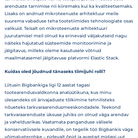
arenduste tarnimise nii kiiremaks kui ka kvaliteetsemaks.
Lisaks on andnud mikroteenuste arhitektuur meile
suurema vabaduse teha tootetiimides tehnoloogiate osas
valikuid. Teisalt on mikroteenuste arhitektuuri
juurutamisel meil olnud ka erinevaid väljakutseid nagu
näiteks hajutatud süsteemide monitoorimine ja
jälgitavus, milleks oleme kasutusele võtnud
maailmatasemel jälgitavuse platvormi Elastic Stack.
Kuidas oled jõudnud tänaseks tiimijuhi rolli?
Liitusin Bigbankiga ligi 12 aastat tagasi
tootearendusvaldkonna analüütikuna, kus minu
ülesandeks oli ärivajaduste tõlkimine tehnilisteks
nõueteks tarkvaraarendusmeeskondadele. Teekond
tarkvaraarenduste üksuse juhiks on olnud väga arendav
ja vaheldusrikas. Vaatamata panganduse välisele
konservatiivsele kuvandile, on tegelik töö Bigbankis väga
võimalusterohke – pidevalt õpid ja avastad midagi uut