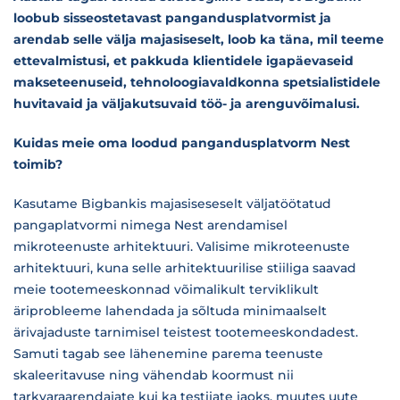
loobub sisseostetavast pangandusplatvormist ja
arendab selle välja majasiseselt, loob ka täna, mil teeme
ettevalmistusi, et pakkuda klientidele igapäevaseid
makseteenuseid, tehnoloogiavaldkonna spetsialistidele
huvitavaid ja väljakutsuvaid töö- ja arenguvõimalusi.
Kuidas meie oma loodud pangandusplatvorm Nest
toimib?
Kasutame Bigbankis majasiseseselt väljatöötatud
pangaplatvormi nimega Nest arendamisel
mikroteenuste arhitektuuri. Valisime mikroteenuste
arhitektuuri, kuna selle arhitektuurilise stiiliga saavad
meie tootemeeskonnad võimalikult terviklikult
äriprobleeme lahendada ja sõltuda minimaalselt
ärivajaduste tarnimisel teistest tootemeeskondadest.
Samuti tagab see lähenemine parema teenuste
skaleeritavuse ning vähendab koormust nii
tarkvaraarendajate kui ka testijate jaoks, muutes uute