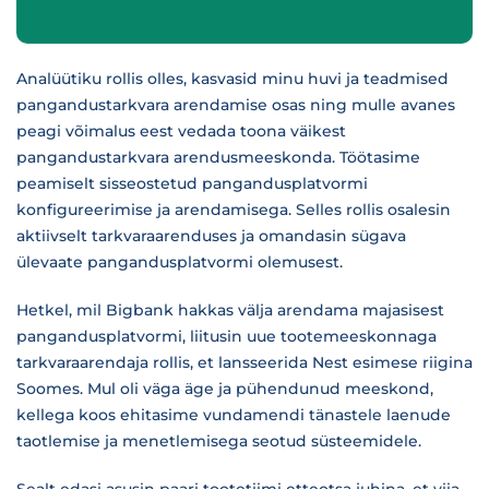
Analüütiku rollis olles, kasvasid minu huvi ja teadmised
pangandustarkvara arendamise osas ning mulle avanes
peagi võimalus eest vedada toona väikest
pangandustarkvara arendusmeeskonda. Töötasime
peamiselt sisseostetud pangandusplatvormi
konfigureerimise ja arendamisega. Selles rollis osalesin
aktiivselt tarkvaraarenduses ja omandasin sügava
ülevaate pangandusplatvormi olemusest.
Hetkel, mil Bigbank hakkas välja arendama majasisest
pangandusplatvormi, liitusin uue tootemeeskonnaga
tarkvaraarendaja rollis, et lansseerida Nest esimese riigina
Soomes. Mul oli väga äge ja pühendunud meeskond,
kellega koos ehitasime vundamendi tänastele laenude
taotlemise ja menetlemisega seotud süsteemidele.