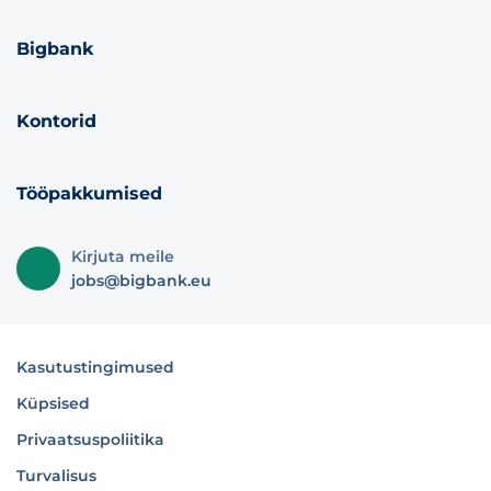
Bigbank
Kontorid
Tööpakkumised
Kirjuta meile
jobs@bigbank.eu
Kasutustingimused
Küpsised
Privaatsuspoliitika
Turvalisus