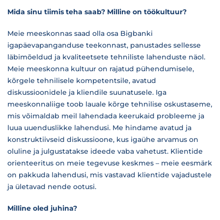
Mida sinu tiimis teha saab? Milline on töökultuur?
Meie meeskonnas saad olla osa Bigbanki
igapäevapanganduse teekonnast, panustades sellesse
läbimõeldud ja kvaliteetsete tehniliste lahenduste näol.
Meie meeskonna kultuur on rajatud pühendumisele,
kõrgele tehnilisele kompetentsile, avatud
diskussioonidele ja kliendile suunatusele. Iga
meeskonnaliige toob lauale kõrge tehnilise oskustaseme,
mis võimaldab meil lahendada keerukaid probleeme ja
luua uuenduslikke lahendusi. Me hindame avatud ja
konstruktiivseid diskussioone, kus igaühe arvamus on
oluline ja julgustatakse ideede vaba vahetust. Klientide
orienteeritus on meie tegevuse keskmes – meie eesmärk
on pakkuda lahendusi, mis vastavad klientide vajadustele
ja ületavad nende ootusi.
Milline oled juhina?