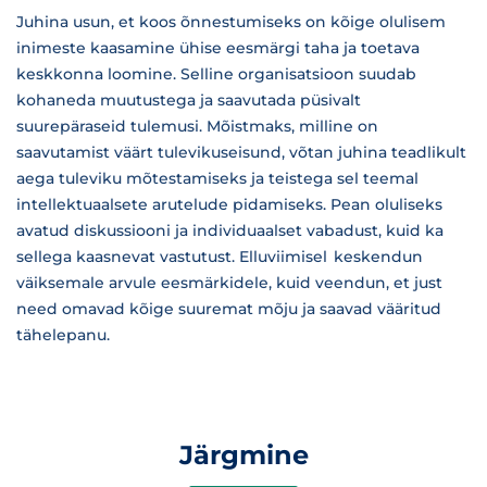
Juhina usun, et koos õnnestumiseks on kõige olulisem
inimeste kaasamine ühise eesmärgi taha ja toetava
keskkonna loomine. Selline organisatsioon suudab
kohaneda muutustega ja saavutada püsivalt
suurepäraseid tulemusi. Mõistmaks, milline on
saavutamist väärt tulevikuseisund, võtan juhina teadlikult
aega tuleviku mõtestamiseks ja teistega sel teemal
intellektuaalsete arutelude pidamiseks. Pean oluliseks
avatud diskussiooni ja individuaalset vabadust, kuid ka
sellega kaasnevat vastutust. Elluviimisel keskendun
väiksemale arvule eesmärkidele, kuid veendun, et just
need omavad kõige suuremat mõju ja saavad vääritud
tähelepanu.
Järgmine