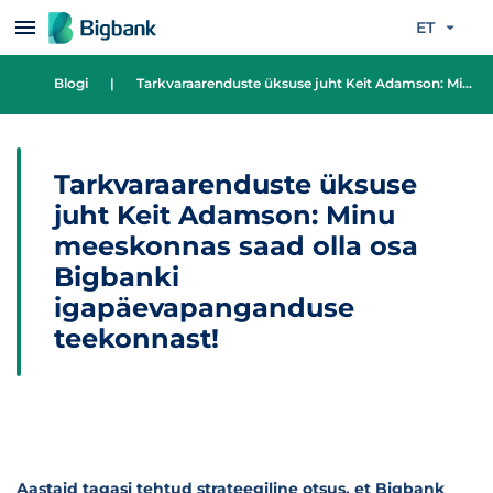
Liigu edasi põhisisu juurde
ET
Blogi
|
Tarkvaraarenduste üksuse juht Keit Adamson: Minu meeskonnas saad olla osa Bigbanki igapäevapanganduse teekonnast!
Tarkvaraarenduste üksuse
juht Keit Adamson: Minu
meeskonnas saad olla osa
Bigbanki
igapäevapanganduse
teekonnast!
Aastaid tagasi tehtud strateegiline otsus, et Bigbank