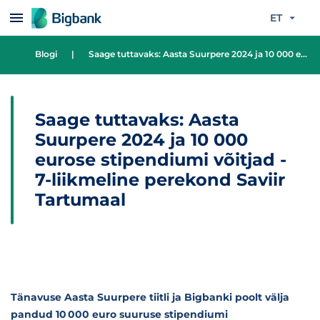
Liigu edasi põhisisu juurde
ET
Blogi
|
Saage tuttavaks: Aasta Suurpere 2024 ja 10 000 eurose stipendiumi võitjad - 7-liikmeline perekond Saviir Tartumaal
Saage tuttavaks: Aasta
Suurpere 2024 ja 10 000
eurose stipendiumi võitjad -
7-liikmeline perekond Saviir
Tartumaal
Tänavuse Aasta Suurpere tiitli ja Bigbanki poolt välja
pandud 10 000 euro suuruse stipendiumi