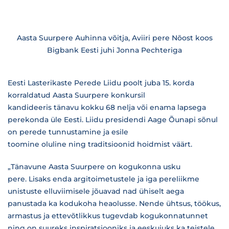
Aasta Suurpere Auhinna võitja, Aviiri pere Nõost koos
Bigbank Eesti juhi Jonna Pechteriga
Eesti Lasterikaste Perede Liidu poolt juba 15. korda
korraldatud Aasta Suurpere konkursil
kandideeris tänavu kokku 68 nelja või enama lapsega
perekonda üle Eesti. Liidu presidendi Aage Õunapi sõnul
on perede tunnustamine ja esile
toomine oluline ning traditsioonid hoidmist väärt.
„Tänavune Aasta Suurpere on kogukonna usku
pere. Lisaks enda argitoimetustele ja iga pereliikme
unistuste elluviimisele jõuavad nad ühiselt aega
panustada ka kodukoha heaolusse. Nende ühtsus, töökus,
armastus ja ettevõtlikkus tugevdab kogukonnatunnet
ning on suureks inspiratsiooniks ja eeskujuks ka teistele