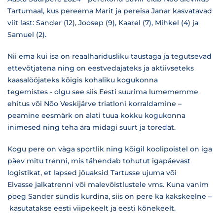
Tartumaal, kus pereema Marit ja pereisa Janar kasvatavad
viit last: Sander (12), Joosep (9), Kaarel (7), Mihkel (4) ja
Samuel (2).
Nii ema kui isa on reaalharidusliku taustaga ja tegutsevad
ettevõtjatena ning on eestvedajateks ja aktiivseteks
kaasalööjateks kõigis kohaliku kogukonna
tegemistes - olgu see siis Eesti suurima lumememme
ehitus või Nõo Veskijärve triatloni korraldamine –
peamine eesmärk on alati tuua kokku kogukonna
inimesed ning teha ära midagi suurt ja toredat.
Kogu pere on väga sportlik ning kõigil koolipoistel on iga
päev mitu trenni, mis tähendab tohutut igapäevast
logistikat, et lapsed jõuaksid Tartusse ujuma või
Elvasse jalkatrenni või malevõistlustele vms. Kuna vanim
poeg Sander sündis kurdina, siis on pere ka kakskeelne –
kasutatakse eesti viipekeelt ja eesti kõnekeelt.