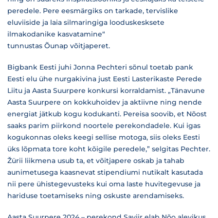
peredele. Pere eesmärgiks on tarkade, tervislike
eluviiside ja laia silmaringiga looduskesksete
ilmakodanike kasvatamine“
tunnustas Õunap võitjaperet.
Bigbank Eesti juhi Jonna Pechteri sõnul toetab pank
Eesti elu ühe nurgakivina just Eesti Lasterikaste Perede
Liitu ja Aasta Suurpere konkursi korraldamist. „Tänavune
Aasta Suurpere on kokkuhoidev ja aktiivne ning nende
energiat jätkub kogu kodukanti. Pereisa soovib, et Nõost
saaks parim piirkond noortele perekondadele. Kui igas
kogukonnas oleks keegi sellise motoga, siis oleks Eesti
üks lõpmata tore koht kõigile peredele,” selgitas Pechter.
Žürii liikmena usub ta, et võitjapere oskab ja tahab
aunimetusega kaasnevat stipendiumi nutikalt kasutada
nii pere ühistegevusteks kui oma laste huvitegevuse ja
hariduse toetamiseks ning oskuste arendamiseks.
Aasta Suurpere 2024 – perekond Saviir elab Nõo alevikus