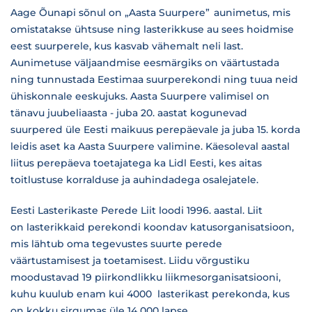
Aage Õunapi sõnul on „Aasta Suurpere” aunimetus, mis
omistatakse ühtsuse ning lasterikkuse au sees hoidmise
eest suurperele, kus kasvab vähemalt neli last.
Aunimetuse väljaandmise eesmärgiks on väärtustada
ning tunnustada Eestimaa suurperekondi ning tuua neid
ühiskonnale eeskujuks. Aasta Suurpere valimisel on
tänavu juubeliaasta - juba 20. aastat kogunevad
suurpered üle Eesti maikuus perepäevale ja juba 15. korda
leidis aset ka Aasta Suurpere valimine. Käesoleval aastal
liitus perepäeva toetajatega ka Lidl Eesti, kes aitas
toitlustuse korralduse ja auhindadega osalejatele.
Eesti Lasterikaste Perede Liit loodi 1996. aastal. Liit
on lasterikkaid perekondi koondav katusorganisatsioon,
mis lähtub oma tegevustes suurte perede
väärtustamisest ja toetamisest. Liidu võrgustiku
moodustavad 19 piirkondlikku liikmesorganisatsiooni,
kuhu kuulub enam kui 4000 lasterikast perekonda, kus
on kokku sirgumas üle 14 000 lapse.