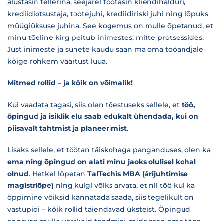
alustasin tellerina, seejärel töötasin kliendihalduri,
krediidiotsustaja, tootejuhi, krediidiriski juhi ning lõpuks
müügiüksuse juhina. See kogemus on mulle õpetanud, et
minu tõeline kirg peitub inimestes, mitte protsessides.
Just inimeste ja suhete kaudu saan ma oma tööandjale
kõige rohkem väärtust luua.
Mitmed rollid – ja kõik on võimalik!
Kui vaadata tagasi, siis olen tõestuseks sellele, et
töö,
õpingud ja isiklik elu saab edukalt ühendada, kui on
piisavalt tahtmist ja planeerimist
.
Lisaks sellele, et töötan täiskohaga panganduses, olen ka
ema ning õpingud on alati minu jaoks olulisel kohal
olnud
. Hetkel lõpetan
TalTechis MBA (ärijuhtimise
magistriõpe)
ning kuigi võiks arvata, et nii töö kui ka
õppimine võiksid kannatada saada, siis tegelikult on
vastupidi – kõik rollid täiendavad üksteist. Õpingud