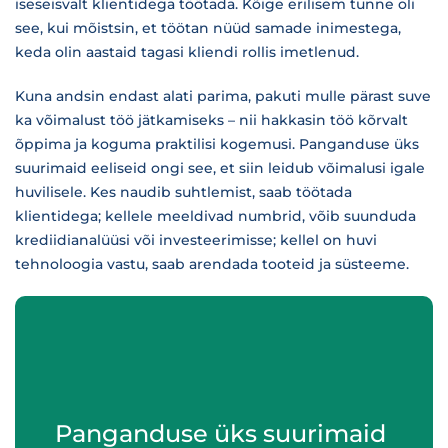
iseseisvalt klientidega töötada. Kõige erilisem tunne oli
see, kui mõistsin, et töötan nüüd samade inimestega,
keda olin aastaid tagasi kliendi rollis imetlenud.
Kuna andsin endast alati parima, pakuti mulle pärast suve
ka võimalust töö jätkamiseks – nii hakkasin töö kõrvalt
õppima ja koguma praktilisi kogemusi. Panganduse üks
suurimaid eeliseid ongi see, et siin leidub võimalusi igale
huvilisele. Kes naudib suhtlemist, saab töötada
klientidega; kellele meeldivad numbrid, võib suunduda
krediidianalüüsi või investeerimisse; kellel on huvi
tehnoloogia vastu, saab arendada tooteid ja süsteeme.
Panganduse üks suurimaid