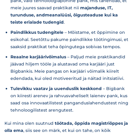
pank, vaid tehnoloogiapõhine pank, mis tähendab, et
meie juures saavad praktikat nii
majanduse, IT,
turunduse, andmeanalüüsi, õigusteaduse kui ka
teiste erialade tudengid
.
Paindlikkus tudengitele
– Mõistame, et õppimine on
esikohal. Seetõttu pakume paindlikke töötingimusi, et
saaksid praktikat teha õpingutega sobivas tempos.
Reaalne karjäärivõimalus
– Paljud meie praktikandid
jäävad hiljem tööle ja alustavad oma karjääri just
Bigbankis. Meie pangas on karjääri võimalik kiirelt
edendada, kui oled motiveeritud ja näitad initsiatiivi.
Tulevikku vaatav ja uuenduslik keskkond
– Bigbank
on kiiresti arenev ja rahvusvaheliselt laienev pank, kus
saad osa innovaatilistest panganduslahendustest ning
tehnoloogilistest arengutest.
Kui mina olen suutnud
töötada, õppida magistriõppes ja
olla ema
, siis see on märk, et kui on tahe, on kõik