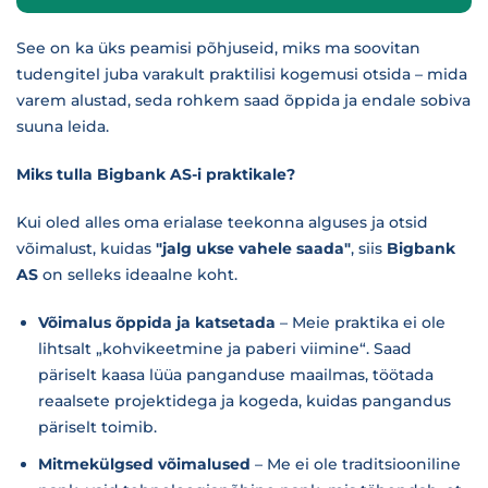
See on ka üks peamisi põhjuseid, miks ma soovitan
tudengitel juba varakult praktilisi kogemusi otsida – mida
varem alustad, seda rohkem saad õppida ja endale sobiva
suuna leida.
Miks tulla Bigbank AS-i praktikale?
Kui oled alles oma erialase teekonna alguses ja otsid
võimalust, kuidas
"jalg ukse vahele saada"
, siis
Bigbank
AS
on selleks ideaalne koht.
Võimalus õppida ja katsetada
– Meie praktika ei ole
lihtsalt „kohvikeetmine ja paberi viimine“. Saad
päriselt kaasa lüüa panganduse maailmas, töötada
reaalsete projektidega ja kogeda, kuidas pangandus
päriselt toimib.
Mitmekülgsed võimalused
– Me ei ole traditsiooniline