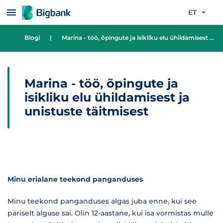
Liigu edasi põhisisu juurde
ET
Blogi
|
Marina - töö, õpingute ja isikliku elu ühildamisest ja unistuste täitmisest
Marina - töö, õpingute ja
isikliku elu ühildamisest ja
unistuste täitmisest
Minu erialane teekond panganduses
Minu teekond panganduses algas juba enne, kui see
päriselt alguse sai. Olin 12-aastane, kui isa vormistas mulle