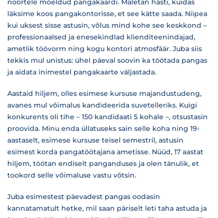
noortele mõeldud pangakaardi. Mäletan hästi, kuidas
läksime koos pangakontorisse, et see kätte saada. Niipea
kui uksest sisse astusin, võlus mind kohe see keskkond –
professionaalsed ja enesekindlad klienditeenindajad,
ametlik töövorm ning kogu kontori atmosfäär. Juba siis
tekkis mul unistus: ühel päeval soovin ka töötada pangas
ja aidata inimestel pangakaarte väljastada.
Aastaid hiljem, olles esimese kursuse majandustudeng,
avanes mul võimalus kandideerida suvetelleriks. Kuigi
konkurents oli tihe – 150 kandidaati 5 kohale –, otsustasin
proovida. Minu enda üllatuseks sain selle koha ning 19-
aastaselt, esimese kursuse teisel semestril, astusin
esimest korda pangatöötajana ametisse. Nüüd, 17 aastat
hiljem, töötan endiselt panganduses ja olen tänulik, et
tookord selle võimaluse vastu võtsin.
Juba esimestest päevadest pangas oodasin
kannatamatult hetke, mil saan päriselt leti taha astuda ja