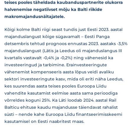
teises pooles täheldada kaubanduspartnerite olukorra
halvenemise negatiivset mõju ka Balti riikide
makromajandusnäitajatele.
Kõigi kolme Balti riigi seast tundis just Eesti 2023. aastal
majandus­langust kõige sügavamalt – Eesti Panga
detsembris tehtud prognoos ennustas 2023. aastaks -3,5%
majanduslangust (Lätis ja Leedus oli majanduslangus III
kvartalis vastavalt -0,4% ja -0,2%) ning vähenesid ka
investeeringud ja tarbimine. Erainvesteeringute
vähenemist kompenseeris aasta lõpus veidi avaliku
sektori investeeringute kasv, mida oli eriti näha Leedus,
kes suurendas aasta teises pooles Euroopa Liidu
vahendite kasutamist eelmise aasta sama perioodiga
võrreldes koguni 25%. Ka Läti loodab 2024. aastal Rail
Balticu ehituse kaudu majandusse täiendavat rahalist
süsti – nende kahe Euroopa Liidu finantseerimisskeemi
kasutamisel on Eesti naabritest maas.