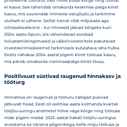
probleeme tööturul, vaid hõive püsib kõrge ning töötus
ei kasva. See tähendab omakorda keskmise palga kiiret
kasvu, mis suurendab inimeste ostujõudu ja tarbimine
oluliselt ei vähene. Sellist trendi võib mõjutada aga
intressikeskkond – kui intressid jäävad kõrgeks kuni
2024. aasta lõpuni, siis vähendavad soodsad
hoiustamistingimused ja väikeinvestoritele pakutavad
investeerimisskeemid tarbimisele kulutatava raha hulka.
Eestis nähakse 2024. aastal pigem kiiret töötuse kasvu,
mis pärsib omakorda nominaalpalga kiiret tõusu.
Positiivsust süstivad raugenud hinnakasv ja
tööturg
Hinnatõus on raugenud ja tööturu näitajad püsivad
jätkuvalt head. Eesti oli eelmise aasta kolmanda kvartali
tööjõu-uuringu andmetel hõive väga kõrge ning töötuse
määr pigem madal. 2023. aastal hakati tööjõu-uuringus
arvestama ka Ukraina põgenikega, kelle mõju töötuse ja