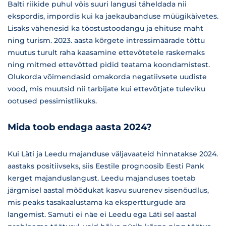
Balti riikide puhul võis suuri langusi täheldada nii
ekspordis, impordis kui ka jaekaubanduse müügikäivetes.
Lisaks vähenesid ka tööstustoodangu ja ehituse maht
ning turism. 2023. aasta kõrgete intressimäärade tõttu
muutus turult raha kaasamine ettevõtetele raskemaks
ning mitmed ettevõtted pidid teatama koondamistest.
Olukorda võimendasid omakorda negatiivsete uudiste
vood, mis muutsid nii tarbijate kui ettevõtjate tuleviku
ootused pessimistlikuks.
Mida toob endaga aasta 2024?
Kui Läti ja Leedu majanduse väljavaateid hinnatakse 2024.
aastaks positiivseks, siis Eestile prognoosib Eesti Pank
kerget majanduslangust. Leedu majanduses toetab
järgmisel aastal mõõdukat kasvu suurenev sisenõudlus,
mis peaks tasakaalustama ka ekspertturgude ära
langemist. Samuti ei näe ei Leedu ega Läti sel aastal