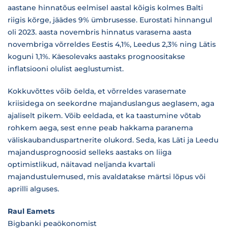
aastane hinnatõus eelmisel aastal kõigis kolmes Balti
riigis kõrge, jäädes 9% ümbrusesse. Eurostati hinnangul
oli 2023. aasta novembris hinnatus varasema aasta
novembriga võrreldes Eestis 4,1%, Leedus 2,3% ning Lätis
koguni 1,1%. Käesolevaks aastaks prognoositakse
inflatsiooni olulist aeglustumist.
Kokkuvõttes võib öelda, et võrreldes varasemate
kriisidega on seekordne majanduslangus aeglasem, aga
ajaliselt pikem. Võib eeldada, et ka taastumine võtab
rohkem aega, sest enne peab hakkama paranema
väliskaubanduspartnerite olukord. Seda, kas Läti ja Leedu
majandusprognoosid selleks aastaks on liiga
optimistlikud, näitavad neljanda kvartali
majandustulemused, mis avaldatakse märtsi lõpus või
aprilli alguses.
Raul Eamets
Bigbanki peaökonomist