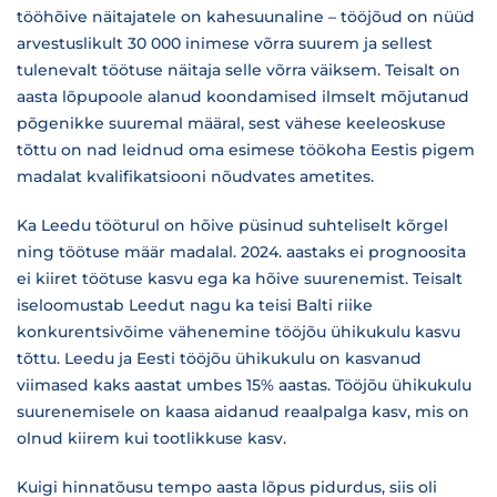
tööhõive näitajatele on kahesuunaline – tööjõud on nüüd
arvestuslikult 30 000 inimese võrra suurem ja sellest
tulenevalt töötuse näitaja selle võrra väiksem. Teisalt on
aasta lõpupoole alanud koondamised ilmselt mõjutanud
põgenikke suuremal määral, sest vähese keeleoskuse
tõttu on nad leidnud oma esimese töökoha Eestis pigem
madalat kvalifikatsiooni nõudvates ametites.
Ka Leedu tööturul on hõive püsinud suhteliselt kõrgel
ning töötuse määr madalal. 2024. aastaks ei prognoosita
ei kiiret töötuse kasvu ega ka hõive suurenemist. Teisalt
iseloomustab Leedut nagu ka teisi Balti riike
konkurentsivõime vähenemine tööjõu ühikukulu kasvu
tõttu. Leedu ja Eesti tööjõu ühikukulu on kasvanud
viimased kaks aastat umbes 15% aastas. Tööjõu ühikukulu
suurenemisele on kaasa aidanud reaalpalga kasv, mis on
olnud kiirem kui tootlikkuse kasv.
Kuigi hinnatõusu tempo aasta lõpus pidurdus, siis oli