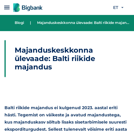
Liigu edasi põhisisu juurde
ET
Blogi
|
Majanduskeskkonna ülevaade: Balti riikide majandus
Majanduskeskkonna
ülevaade: Balti riikide
majandus
Balti riikide majandus ei kulgenud 2023. aastal eriti
hästi. Tegemist on väikeste ja avatud majandustega,
kus majanduskasv sõltub lisaks sisetarbimisele suuresti
eksporditurgudest. Sellest tulenevalt võisime eriti aasta