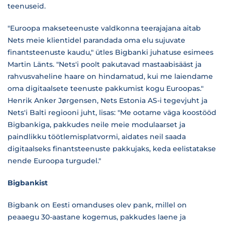
teenuseid.
"Euroopa makseteenuste valdkonna teerajajana aitab
Nets meie klientidel parandada oma elu sujuvate
finantsteenuste kaudu," ütles Bigbanki juhatuse esimees
Martin Länts. "Nets'i poolt pakutavad mastaabisääst ja
rahvusvaheline haare on hindamatud, kui me laiendame
oma digitaalsete teenuste pakkumist kogu Euroopas."
Henrik Anker Jørgensen, Nets Estonia AS-i tegevjuht ja
Nets'i Balti regiooni juht, lisas: "Me ootame väga koostööd
Bigbankiga, pakkudes neile meie modulaarset ja
paindlikku töötlemisplatvormi, aidates neil saada
digitaalseks finantsteenuste pakkujaks, keda eelistatakse
nende Euroopa turgudel."
Bigbankist
Bigbank on Eesti omanduses olev pank, millel on
peaaegu 30-aastane kogemus, pakkudes laene ja