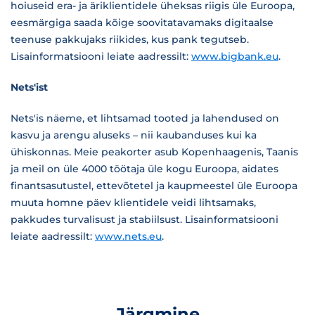
hoiuseid era- ja äriklientidele üheksas riigis üle Euroopa,
eesmärgiga saada kõige soovitatavamaks digitaalse
teenuse pakkujaks riikides, kus pank tegutseb.
Lisainformatsiooni leiate aadressilt:
www.bigbank.eu
.
Nets'ist
Nets'is näeme, et lihtsamad tooted ja lahendused on
kasvu ja arengu aluseks – nii kaubanduses kui ka
ühiskonnas. Meie peakorter asub Kopenhaagenis, Taanis
ja meil on üle 4000 töötaja üle kogu Euroopa, aidates
finantsasutustel, ettevõtetel ja kaupmeestel üle Euroopa
muuta homne päev klientidele veidi lihtsamaks,
pakkudes turvalisust ja stabiilsust. Lisainformatsiooni
leiate aadressilt:
www.nets.eu
.
Järgmine