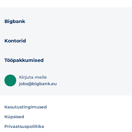
Bigbank
Kontorid
Tööpakkumised
Kirjuta meile
jobs@bigbank.eu
Kasutustingimused
Küpsised
Privaatsuspoliitika