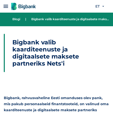
Liigu edasi põhisisu juurde
ET
Blogi
|
Bigbank valib kaarditeenuste ja digitaalsete maksete partneriks Nets'i
Bigbank valib
kaarditeenuste ja
digitaalsete maksete
partneriks Nets'i
Bigbank, rahvusvaheline Eesti omanduses olev pank,
mis pakub personaalseid finantstooteid, on valinud oma
kaarditeenuste ja digitaalsete maksete partneriks