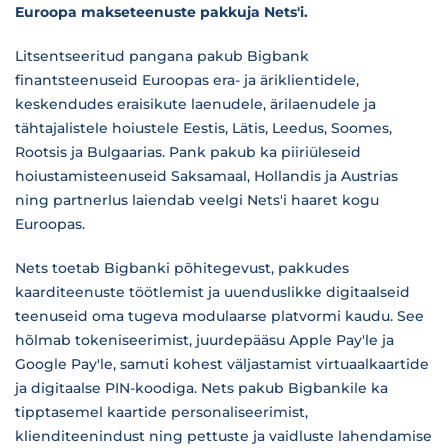
Euroopa makseteenuste pakkuja Nets'i.
Litsentseeritud pangana pakub Bigbank
finantsteenuseid Euroopas era- ja äriklientidele,
keskendudes eraisikute laenudele, ärilaenudele ja
tähtajalistele hoiustele Eestis, Lätis, Leedus, Soomes,
Rootsis ja Bulgaarias. Pank pakub ka piiriüleseid
hoiustamisteenuseid Saksamaal, Hollandis ja Austrias
ning partnerlus laiendab veelgi Nets'i haaret kogu
Euroopas.
Nets toetab Bigbanki põhitegevust, pakkudes
kaarditeenuste töötlemist ja uuenduslikke digitaalseid
teenuseid oma tugeva modulaarse platvormi kaudu. See
hõlmab tokeniseerimist, juurdepääsu Apple Pay'le ja
Google Pay'le, samuti kohest väljastamist virtuaalkaartide
ja digitaalse PIN-koodiga. Nets pakub Bigbankile ka
tipptasemel kaartide personaliseerimist,
klienditeenindust ning pettuste ja vaidluste lahendamise