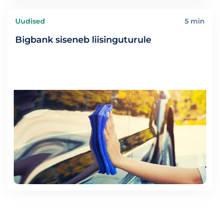
Uudised
5 min
Bigbank siseneb liisinguturule