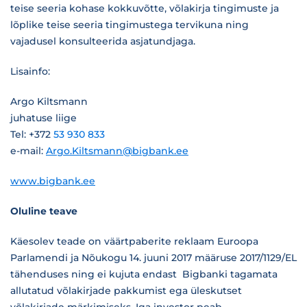
teise seeria kohase kokkuvõtte, võlakirja tingimuste ja
lõplike teise seeria tingimustega tervikuna ning
vajadusel konsulteerida asjatundjaga.
Lisainfo:
Argo Kiltsmann
juhatuse liige
Tel: +372
53 930 833
e-mail:
Argo.Kiltsmann@bigbank.ee
www.bigbank.ee
Oluline teave
Käesolev teade on väärtpaberite reklaam Euroopa
Parlamendi ja Nõukogu 14. juuni 2017 määruse 2017/1129/EL
tähenduses ning ei kujuta endast Bigbanki tagamata
allutatud võlakirjade pakkumist ega üleskutset