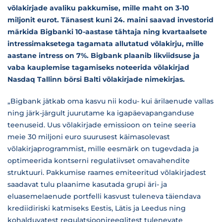
võlakirjade avaliku pakkumise, mille maht on 3-10
miljonit eurot. Tänasest kuni 24. maini saavad investorid
märkida Bigbanki 10-aastase tähtaja ning kvartaalsete
intressimaksetega tagamata allutatud võlakirju, mille
aastane intress on 7%. Bigbank plaanib likviidsuse ja
vaba kauplemise tagamiseks noteerida võlakirjad
Nasdaq Tallinn börsi Balti võlakirjade nimekirjas.
„Bigbank jätkab oma kasvu nii kodu- kui ärilaenude vallas
ning järk-järgult juurutame ka igapäevapanganduse
teenuseid. Uus võlakirjade emissioon on teine seeria
meie 30 miljoni euro suurusest käimasolevast
võlakirjaprogrammist, mille eesmärk on tugevdada ja
optimeerida kontserni regulatiivset omavahendite
struktuuri. Pakkumise raames emiteeritud võlakirjadest
saadavat tulu plaanime kasutada grupi äri- ja
eluasemelaenude portfelli kasvust tuleneva täiendava
krediidiriski katmiseks Eestis, Lätis ja Leedus ning
kohalduvatest regulatsioonireeglitest tulenevate