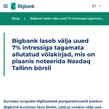
Liigu edasi põhisisu juurde
ET
Blogi
|
Bigbank laseb välja uued 7% intressiga tagamata allutatud võlakirjad, mis on plaanis noteerida Nasdaq Tallinn börsil
Bigbank laseb välja uued
7% intressiga tagamata
allutatud võlakirjad, mis on
plaanis noteerida Nasdaq
Tallinn börsil
Euroopa turgudel digitaalseid pangateenuseid pakkuv
Bigbank kuulutas täna Eestis, Lätis ja Leedus välja uue