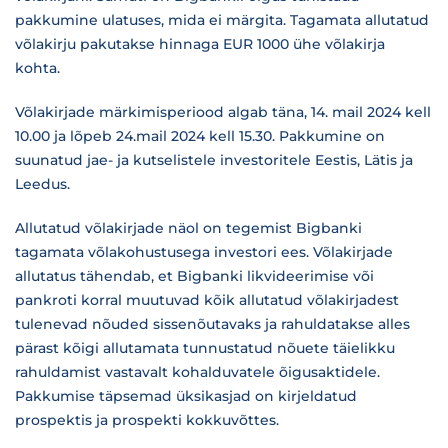
pakkumine ulatuses, mida ei märgita. Tagamata allutatud
võlakirju pakutakse hinnaga EUR 1000 ühe võlakirja
kohta.
Võlakirjade märkimisperiood algab täna, 14. mail 2024 kell
10.00 ja lõpeb 24.mail 2024 kell 15.30. Pakkumine on
suunatud jae- ja kutselistele investoritele Eestis, Lätis ja
Leedus.
Allutatud võlakirjade näol on tegemist Bigbanki
tagamata võlakohustusega investori ees. Võlakirjade
allutatus tähendab, et Bigbanki likvideerimise või
pankroti korral muutuvad kõik allutatud võlakirjadest
tulenevad nõuded sissenõutavaks ja rahuldatakse alles
pärast kõigi allutamata tunnustatud nõuete täielikku
rahuldamist vastavalt kohalduvatele õigusaktidele.
Pakkumise täpsemad üksikasjad on kirjeldatud
prospektis ja prospekti kokkuvõttes.