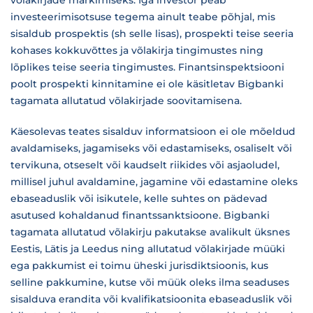
võlakirjade märkimiseks. Iga investor peab
investeerimisotsuse tegema ainult teabe põhjal, mis
sisaldub prospektis (sh selle lisas), prospekti teise seeria
kohases kokkuvõttes ja võlakirja tingimustes ning
lõplikes teise seeria tingimustes. Finantsinspektsiooni
poolt prospekti kinnitamine ei ole käsitletav Bigbanki
tagamata allutatud võlakirjade soovitamisena.
Käesolevas teates sisalduv informatsioon ei ole mõeldud
avaldamiseks, jagamiseks või edastamiseks, osaliselt või
tervikuna, otseselt või kaudselt riikides või asjaoludel,
millisel juhul avaldamine, jagamine või edastamine oleks
ebaseaduslik või isikutele, kelle suhtes on pädevad
asutused kohaldanud finantssanktsioone. Bigbanki
tagamata allutatud võlakirju pakutakse avalikult üksnes
Eestis, Lätis ja Leedus ning allutatud võlakirjade müüki
ega pakkumist ei toimu üheski jurisdiktsioonis, kus
selline pakkumine, kutse või müük oleks ilma seaduses
sisalduva erandita või kvalifikatsioonita ebaseaduslik või