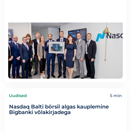
Uudised
5 min
Nasdaq Balti börsil algas kauplemine
Bigbanki võlakirjadega