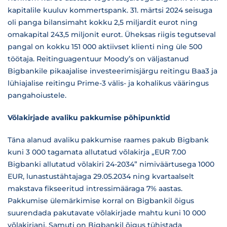
kapitalile kuuluv kommertspank. 31. märtsi 2024 seisuga
oli panga bilansimaht kokku 2,5 miljardit eurot ning
omakapital 243,5 miljonit eurot. Üheksas riigis tegutseval
pangal on kokku 151 000 aktiivset klienti ning üle 500
töötaja. Reitinguagentuur Moody’s on väljastanud
Bigbankile pikaajalise investeerimisjärgu reitingu Baa3 ja
lühiajalise reitingu Prime-3 välis- ja kohalikus vääringus
pangahoiustele.
Võlakirjade avaliku pakkumise põhipunktid
Täna alanud avaliku pakkumise raames pakub Bigbank
kuni 3 000 tagamata allutatud võlakirja „EUR 7.00
Bigbanki allutatud võlakiri 24-2034” nimiväärtusega 1000
EUR, lunastustähtajaga 29.05.2034 ning kvartaalselt
makstava fikseeritud intressimääraga 7% aastas.
Pakkumise ülemärkimise korral on Bigbankil õigus
suurendada pakutavate võlakirjade mahtu kuni 10 000
võlakirjani. Samuti on Bigbankil õigus tühistada