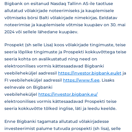
Bigbank on esitanud Nasdaq Tallinn AS-ile taotluse
allutatud võlakirjade noteerimiseks ja kauplemisele
võtmiseks börsi Balti võlakirjade nimekirjas. Eeldatav
noteerimise ja kauplemisele võtmise kuupäev on 30. mai
2024 või sellele lähedane kuupäev.
Prospekt (sh selle Lisa) koos võlakirjade tingimuste, teise
seeria lõplike tingimuste ja Prospekti kokkuvõttega teise
seeria kohta on avalikustatud ning need on
elektroonilises vormis kättesaadavad Bigbanki
veebileheküljel aadressil
https://investor.bigbank.eu/et
ja
FI veebileheküljel aadressil
https://www.fi.ee
. Lisaks
eelnevale on Bigbanki
veebileheküljel
https://investor.bigbank.eu/
elektroonilises vormis kättesaadavad Prospekti teise
seeria kokkuvõtte tõlked inglise, läti ja leedu keelde.
Enne Bigbanki tagamata allutatud võlakirjadesse
investeerimist palume tutvuda prospekti (sh lisa), selle