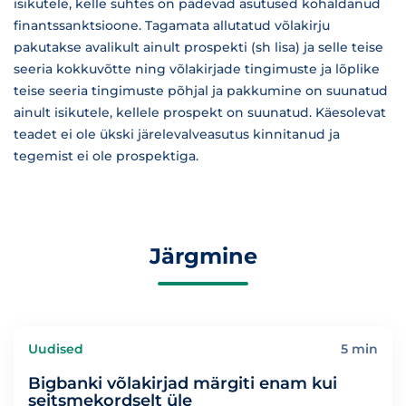
isikutele, kelle suhtes on pädevad asutused kohaldanud
finantssanktsioone. Tagamata allutatud võlakirju
pakutakse avalikult ainult prospekti (sh lisa) ja selle teise
seeria kokkuvõtte ning võlakirjade tingimuste ja lõplike
teise seeria tingimuste põhjal ja pakkumine on suunatud
ainult isikutele, kellele prospekt on suunatud. Käesolevat
teadet ei ole ükski järelevalveasutus kinnitanud ja
tegemist ei ole prospektiga.
Järgmine
Uudised
5 min
Bigbanki võlakirjad märgiti enam kui
seitsmekordselt üle