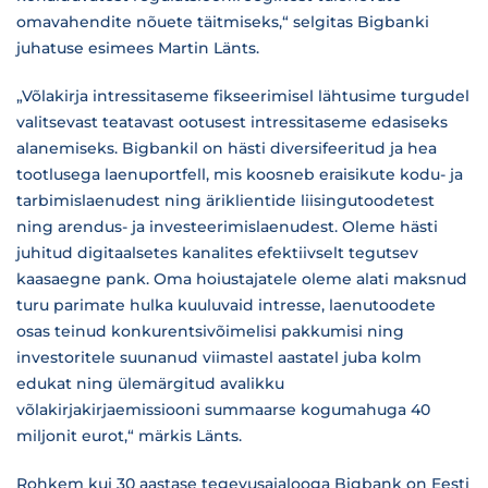
omavahendite nõuete täitmiseks,“ selgitas Bigbanki
juhatuse esimees Martin Länts.
„Võlakirja intressitaseme fikseerimisel lähtusime turgudel
valitsevast teatavast ootusest intressitaseme edasiseks
alanemiseks. Bigbankil on hästi diversifeeritud ja hea
tootlusega laenuportfell, mis koosneb eraisikute kodu- ja
tarbimislaenudest ning äriklientide liisingutoodetest
ning arendus- ja investeerimislaenudest. Oleme hästi
juhitud digitaalsetes kanalites efektiivselt tegutsev
kaasaegne pank. Oma hoiustajatele oleme alati maksnud
turu parimate hulka kuuluvaid intresse, laenutoodete
osas teinud konkurentsivõimelisi pakkumisi ning
investoritele suunanud viimastel aastatel juba kolm
edukat ning ülemärgitud avalikku
võlakirjakirjaemissiooni summaarse kogumahuga 40
miljonit eurot,“ märkis Länts.
Rohkem kui 30 aastase tegevusajalooga Bigbank on Eesti