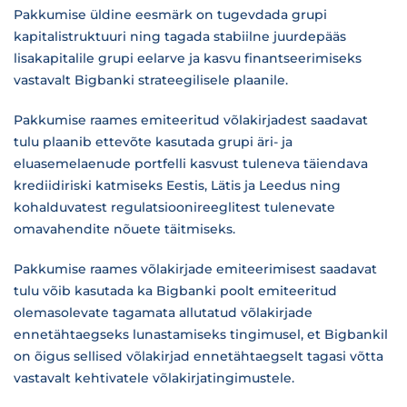
Pakkumise üldine eesmärk on tugevdada grupi
kapitalistruktuuri ning tagada stabiilne juurdepääs
lisakapitalile grupi eelarve ja kasvu finantseerimiseks
vastavalt Bigbanki strateegilisele plaanile.
Pakkumise raames emiteeritud võlakirjadest saadavat
tulu plaanib ettevõte kasutada grupi äri- ja
eluasemelaenude portfelli kasvust tuleneva täiendava
krediidiriski katmiseks Eestis, Lätis ja Leedus ning
kohalduvatest regulatsioonireeglitest tulenevate
omavahendite nõuete täitmiseks.
Pakkumise raames võlakirjade emiteerimisest saadavat
tulu võib kasutada ka Bigbanki poolt emiteeritud
olemasolevate tagamata allutatud võlakirjade
ennetähtaegseks lunastamiseks tingimusel, et Bigbankil
on õigus sellised võlakirjad ennetähtaegselt tagasi võtta
vastavalt kehtivatele võlakirjatingimustele.